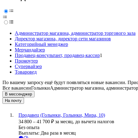
Администратор магазина, администратор торгового зала
Директор магазина, директор сети магазинов
Категорийный менеджер
Мерчандайзер
Продавец-консультант, продавец-кассир
1
Промоутер
Супервайзер
Товаровед
По вашему запросу ещё будут появляться новые вакансии. При
Все вакансии
Голынки
Администратор магазина, администратор
В мессенджер
На почту
Продавец (Голынки, Голынки, Мира, 10)
34 800
–
41 700
₽
за месяц,
до вычета налогов
Без опыта
Выплаты: Два раза в месяц