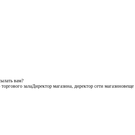
сылать вам?
 торгового зала
Директор магазина, директор сети магазинов
еще