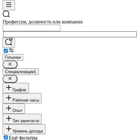
Профессия, должность или компания
Голынки
Специализации
1
График
Рабочие часы
Опыт
Тип занятости
Уровень дохода
Ещё фильтры