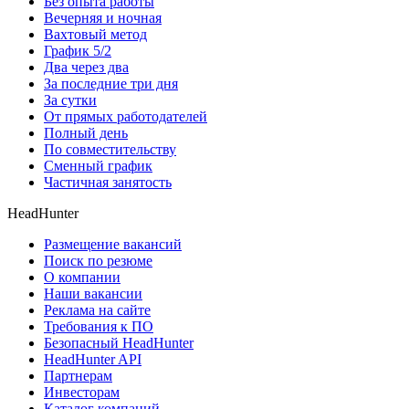
Без опыта работы
Вечерняя и ночная
Вахтовый метод
График 5/2
Два через два
За последние три дня
За сутки
От прямых работодателей
Полный день
По совместительству
Сменный график
Частичная занятость
HeadHunter
Размещение вакансий
Поиск по резюме
О компании
Наши вакансии
Реклама на сайте
Требования к ПО
Безопасный HeadHunter
HeadHunter API
Партнерам
Инвесторам
Каталог компаний