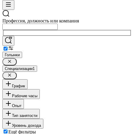
Профессия, должность или компания
Голынки
Специализации
1
График
Рабочие часы
Опыт
Тип занятости
Уровень дохода
Ещё фильтры