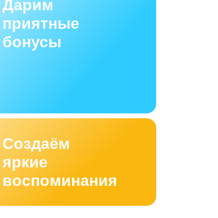
Дарим
приятные
бонусы
Создаём
яркие
воспоминания