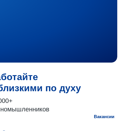
аботайте
близкими по духу
000+
иномышленников
Вакансии