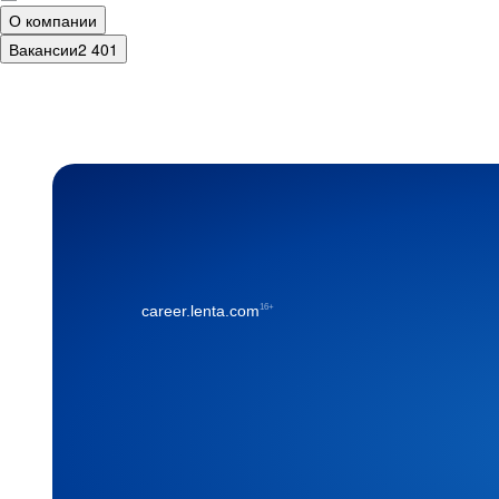
О компании
Вакансии
2 401
16+
career.lenta.com