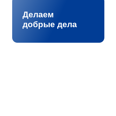
Делаем
добрые дела
мбициозными проектами