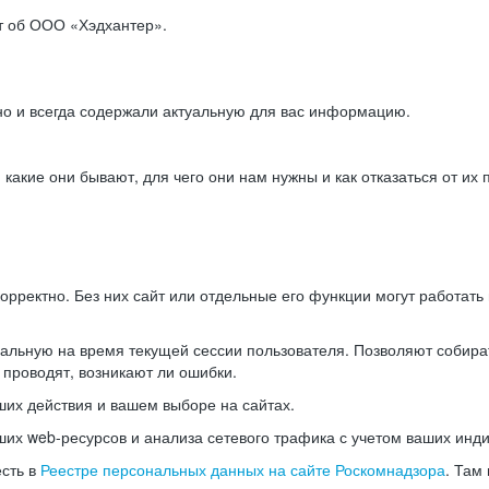
ет об ООО «Хэдхантер».
но и всегда содержали актуальную для вас информацию.
акие они бывают, для чего они нам нужны и как отказаться от их 
рректно. Без них сайт или отдельные его функции могут работат
альную на время текущей сессии пользователя. Позволяют собира
 проводят, возникают ли ошибки.
их действия и вашем выборе на сайтах.
х web-ресурсов и анализа сетевого трафика с учетом ваших инд
есть в
Реестре персональных данных на сайте Роскомнадзора
. Там