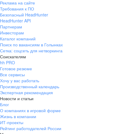
Реклама на сайте
+7 343 226-79-99
Требования к ПО
pr@ural.hh.ru
Безопасный HeadHunter
HeadHunter API
Краснодар
Партнерам
Инвесторам
ул. Янковского, д. 169, 7 этаж,
Каталог компаний
706 каб.
Поиск по вакансиям в Голынках
+7 861 205-55-57
Сетка: соцсеть для нетворкинга
pr@krd.hh.ru
Соискателям
hh PRO
Готовое резюме
Владивосток
Все сервисы
пер. Ланинский д. 4, офис 3.4
Хочу у вас работать
Производственный календарь
+7 423 202-33-28
Экспертная рекомендация
pr@dv.hh.ru
Новости и статьи
Блог
Новосибирск
О компаниях в игровой форме
Жизнь в компании
ул. Большевистская, д. 35,
ИТ-проекты
помещение 21
Рейтинг работодателей России
+7 383 207-94-64