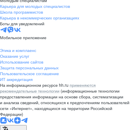
Молодым специалистам
Карьера для молодых специалистов
pr@nsk.hh.ru
Школа программистов
Карьера в некоммерческих организациях
Минск
Боты для уведомлений
пр-т Дзержинского, д. 57,
10 этаж, помещение 45-1
Мобильное приложение
+375 (17)
336-03-02
Этика и комплаенс
pr@rabota.by
Оказание услуг
Использование сайтов
Алматы
Защита персональных данных
Пользовательское соглашение
пр. Абая, д. 151, БЦ Алатау,
ИТ аккредитация
12 этаж, офис 1209
На информационном ресурсе hh.ru
применяются
+7 727 232-13-13
рекомендательные технологии
(информационные технологии
pr@headhunter.com.kz
предоставления информации на основе сбора, систематизации
и анализа сведений, относящихся к предпочтениям пользователей
сети «Интернет», находящихся на территории Российской
Федерации)