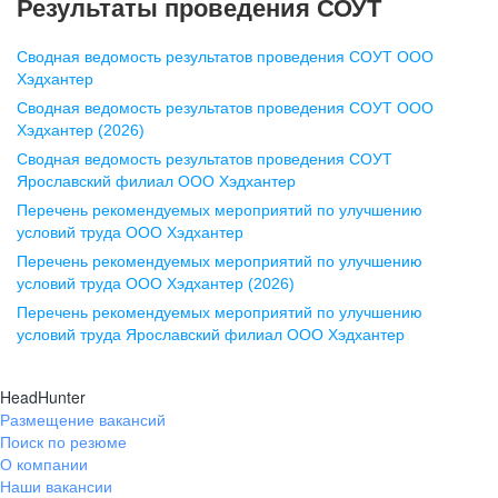
Результаты проведения СОУТ
pr@nn.hh.ru
Сводная ведомость результатов проведения СОУТ ООО
Воронеж
Хэдхантер
Сводная ведомость результатов проведения СОУТ ООО
ул. Комиссаржевской, д. 10,
Хэдхантер (2026)
офис 1212
Сводная ведомость результатов проведения СОУТ
+7 473 280-05-05
Ярославский филиал ООО Хэдхантер
pr@vrn.hh.ru
Перечень рекомендуемых мероприятий по улучшению
условий труда ООО Хэдхантер
Казань
Перечень рекомендуемых мероприятий по улучшению
ул. Спартаковская, д. 2А, этаж 3,
условий труда ООО Хэдхантер (2026)
помещение 15
Перечень рекомендуемых мероприятий по улучшению
условий труда Ярославский филиал ООО Хэдхантер
+7 843 212-12-50
pr@kzn.hh.ru
HeadHunter
Размещение вакансий
Екатеринбург
Поиск по резюме
ул. Боевых Дружин, стр. 20,
О компании
5 этаж, офис 505, 521
Наши вакансии