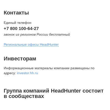
Контакты
Единый телефон
+7 800 100-64-27
звонок из регионов России бесплатный
Региональные офисы HeadHunter
Москва
Инвесторам
внутригородская территория
Информационные материалы компании размещены по
Муниципальный округ Тверской,
адресу:
investor.hh.ru
2-я Брестская ул., д. 48,
помещение 25
+7 495 974-64-27
Группа компаний HeadHunter состоит
+7 495 980-64-27
в сообществах
+7 495 134-92-24
press@hh.ru