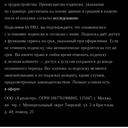
тратите много времени на поиск и вручную поднимаете
и трудоустройства. Преимущества подписки, указанные
резюме
на странице, рассчитаны на основе данных в среднем в неделю
после её покупки согласно
хотите сравнить себя с конкурентами и оценить шансы
исследованию
Подключая hh PRO, вы подтверждаете, что ознакомились
с условиями подписки и согласны с ними. Подписка даёт доступ
к функциям сервиса на срок, указанный при оформлении. Если
не отменить подписку, она автоматически продлится на тот же
срок. Вы имеете право в любое время отменить подписку
в личном кабинете — доступ к услугам сохранится до конца
оплаченного периода. Все платежи за подписку являются
окончательными и не подлежат возврату, кроме случаев,
предусмотренных законодательством. Полные условия есть
в оферте
ООО «Хэдхантер», ОГРН 1067761906805, 125047, г. Москва,
вн. тер. г. Муниципальный округ Тверской, ул. 2-я Брестская,
д. 48, помещ. 25